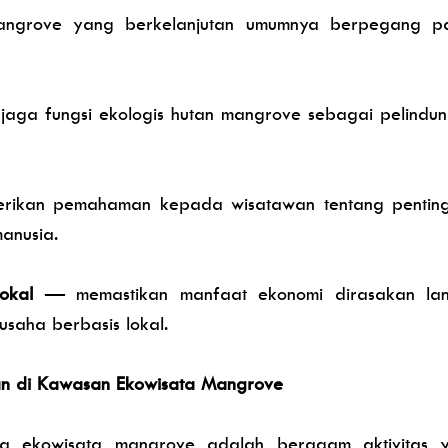
ngrove yang berkelanjutan umumnya berpegang p
ga fungsi ekologis hutan mangrove sebagai pelindung pe
kan pemahaman kepada wisatawan tentang penting
anusia.
lokal
— memastikan manfaat ekonomi dirasakan lang
 usaha berbasis lokal.
kan di Kawasan Ekowisata Mangrove
ma ekowisata mangrove adalah beragam aktivitas 