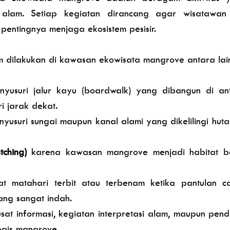
lam. Setiap kegiatan dirancang agar wisatawan
entingnya menjaga ekosistem pesisir.
 dilakukan di kawasan ekowisata mangrove antara lain
enyusuri jalur kayu (boardwalk) yang dibangun di a
 jarak dekat.
nyusuri sungai maupun kanal alami yang dikelilingi hu
ching)
karena kawasan mangrove menjadi habitat be
aat matahari terbit atau terbenam ketika pantulan
ng sangat indah.
pusat informasi, kegiatan interpretasi alam, maupun pe
ogis mangrove.