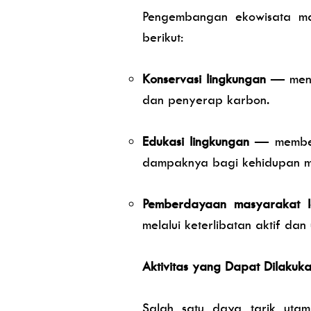
Pengembangan ekowisata ma
berikut:
Konservasi lingkungan
— menja
dan penyerap karbon.
Edukasi lingkungan
— memberi
dampaknya bagi kehidupan m
Pemberdayaan masyarakat 
melalui keterlibatan aktif dan
Aktivitas yang Dapat Dilaku
Salah satu daya tarik uta