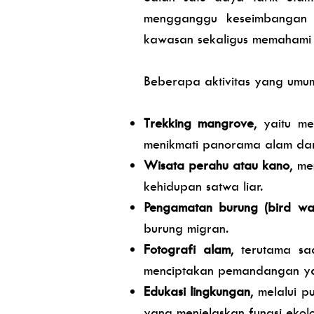
mengganggu keseimbangan a
kawasan sekaligus memahami p
Beberapa aktivitas yang umum
Trekking mangrove
, yaitu m
menikmati panorama alam dari
Wisata perahu atau kano
, me
kehidupan satwa liar.
Pengamatan burung (bird wat
burung migran.
Fotografi alam
, terutama s
menciptakan pemandangan ya
Edukasi lingkungan
, melalui 
yang menjelaskan fungsi ekol