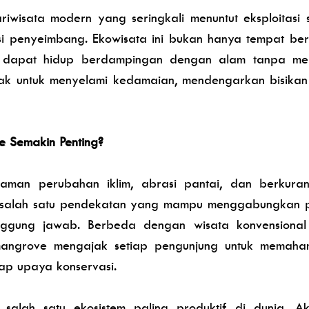
iwisata modern yang seringkali menuntut eksploitasi
si penyeimbang.
Ekowisata
ini bukan hanya tempat berl
 dapat hidup berdampingan dengan alam tanpa mer
jak untuk menyelami kedamaian, mendengarkan bisika
 Semakin Penting?
aman perubahan iklim, abrasi pantai, dan berkuran
 salah satu pendekatan yang mampu menggabungkan pe
anggung jawab. Berbeda dengan wisata konvensiona
mangrove mengajak setiap pengunjung untuk memahami
dap upaya konservasi.
alah satu ekosistem paling produktif di dunia. A