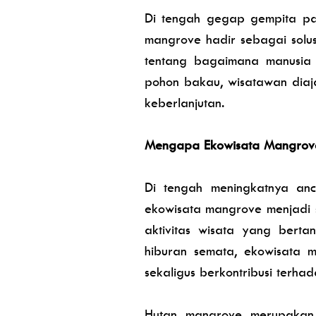
Di tengah gegap gempita par
mangrove hadir sebagai solu
tentang bagaimana manusia
pohon bakau, wisatawan dia
keberlanjutan.
Mengapa Ekowisata Mangrove
Di tengah meningkatnya anc
ekowisata mangrove menjadi
aktivitas wisata yang bert
hiburan semata, ekowisata 
sekaligus berkontribusi terha
Hutan mangrove merupakan s