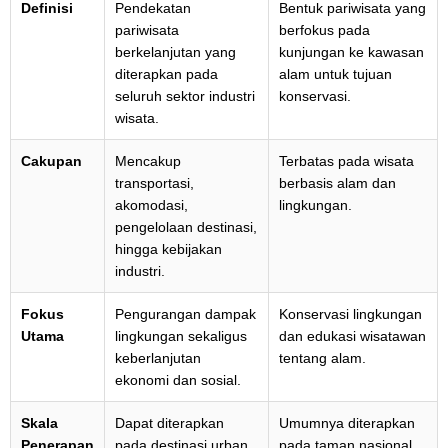
Definisi
Pendekatan
Bentuk pariwisata yang
pariwisata
berfokus pada
berkelanjutan yang
kunjungan ke kawasan
diterapkan pada
alam untuk tujuan
seluruh sektor industri
konservasi.
wisata.
Cakupan
Mencakup
Terbatas pada wisata
transportasi,
berbasis alam dan
akomodasi,
lingkungan.
pengelolaan destinasi,
hingga kebijakan
industri.
Fokus
Pengurangan dampak
Konservasi lingkungan
Utama
lingkungan sekaligus
dan edukasi wisatawan
keberlanjutan
tentang alam.
ekonomi dan sosial.
Skala
Dapat diterapkan
Umumnya diterapkan
Penerapan
pada destinasi urban
pada taman nasional,